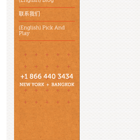
(English) Blog
联系我们
(English) Pick And
Play