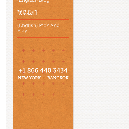
(English) Blog
联系我们
(English) Pick And
Play